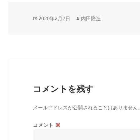
投
作
2020年2月7日
内田隆造
稿
成
日:
者
コメントを残す
メールアドレスが公開されることはありません
コメント
※